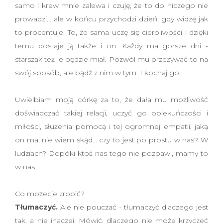
samo i krew mnie zalewa i czuję, że to do niczego nie
prowadzi... ale w końcu przychodzi dzień, gdy widzę jak
to procentuje. To, że sama uczę się cierpliwości i dzięki
temu dostaje ją także i on. Każdy ma gorsze dni -
starszak też je będzie miał. Pozwól mu przeżywać to na
swój sposób, ale bądź z nim w tym. I kochaj go.
Uwielbiam moją córkę za to, że dała mu możliwość
doświadczać takiej relacji, uczyć go opiekuńczości i
miłości, służenia pomocą i tej ogromnej empatii, jaką
on ma, nie wiem skąd... czy to jest po prostu w nas? W
ludziach? Dopóki ktoś nas tego nie pozbawi, mamy to
w nas.
Co możecie zrobić?
Tłumaczyć.
Ale nie pouczać - tłumaczyć dlaczego jest
tak, a nie inaczej. Mówić, dlaczego nie może krzyczeć