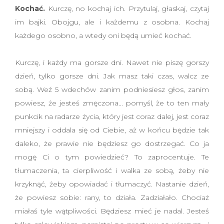
Kochać.
Kurczę, no kochaj ich. Przytulaj, głaskaj, czytaj
im bajki. Obojgu, ale i każdemu z osobna. Kochaj
każdego osobno, a wtedy oni będą umieć kochać.
Kurczę, i każdy ma gorsze dni. Nawet nie piszę gorszy
dzień, tylko gorsze dni. Jak masz taki czas, walcz ze
sobą. Weź 5 wdechów zanim podniesiesz głos, zanim
powiesz, że jesteś zmęczona... pomyśl, że to ten mały
punkcik na radarze życia, który jest coraz dalej, jest coraz
mniejszy i oddala się od Ciebie, aż w końcu będzie tak
daleko, że prawie nie będziesz go dostrzegać. Co ja
mogę Ci o tym powiedzieć? To zaprocentuje. Te
tłumaczenia, ta cierpliwość i walka ze sobą, żeby nie
krzyknąć, żeby opowiadać i tłumaczyć. Nastanie dzień,
że powiesz sobie: rany, to działa. Zadziałało. Chociaż
miałaś tyle wątpliwości. Będziesz mieć je nadal. Jesteś