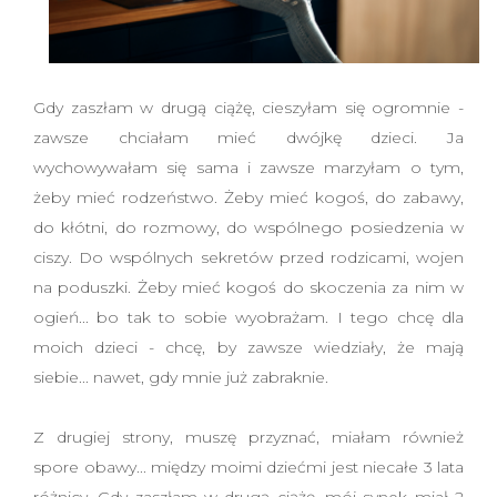
Gdy zaszłam w drugą ciążę, cieszyłam się ogromnie -
zawsze chciałam mieć dwójkę dzieci. Ja
wychowywałam się sama i zawsze marzyłam o tym,
żeby mieć rodzeństwo. Żeby mieć kogoś, do zabawy,
do kłótni, do rozmowy, do wspólnego posiedzenia w
ciszy. Do wspólnych sekretów przed rodzicami, wojen
na poduszki. Żeby mieć kogoś do skoczenia za nim w
ogień... bo tak to sobie wyobrażam. I tego chcę dla
moich dzieci - chcę, by zawsze wiedziały, że mają
siebie... nawet, gdy mnie już zabraknie.
Z drugiej strony, muszę przyznać, miałam również
spore obawy... między moimi dziećmi jest niecałe 3 lata
różnicy. Gdy zaszłam w drugą ciążę, mój synek miał 2