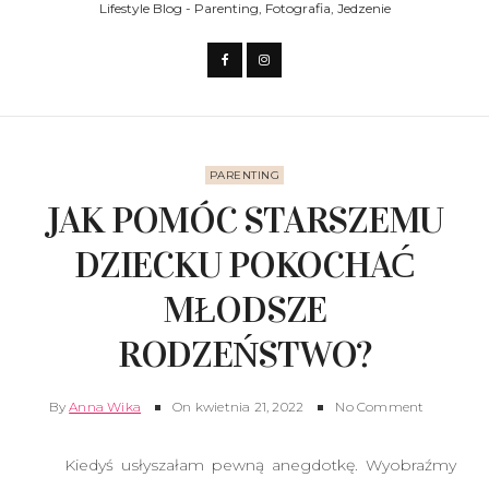
Lifestyle Blog - Parenting, Fotografia, Jedzenie
PARENTING
JAK POMÓC STARSZEMU
DZIECKU POKOCHAĆ
MŁODSZE
RODZEŃSTWO?
By
Anna Wika
On
kwietnia 21, 2022
No Comment
Kiedyś usłyszałam pewną anegdotkę. Wyobraźmy