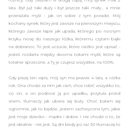
lata. Był już taki duży i był jeszcze taki mały... a mnie
przerażała myśl - jak on sobie z tym poradzi. Mój
kochany synek, który jest zawsze na pierwszym miejscu,
którego zawsze łapie jak upada, którego po nocnym
krzyku niosę do naszego łóżka, któremu czytam bajki
na dobranoc. To jest uczucie, które cieżko jest opisać -
jesteś rozdarta między dwoma tokami myśli, które są
totalnie sprzeczne, a Ty je czujesz wszystkie, na 100%.
Gdy piszę ten wpis, mój syn ma prawie 4 lata, a córka
rok. Ona chodzi za nim jak cień, chce robić wszystko to,
co on, a on podnosi ją po upadku, przytula przed
snem, tłumaczy jak ubiera się buty. Choć bałam się
ogromnie, jak to będzie, jestem zachwycona tym, jakie
jest moje dziecko - mądre i dobre. I nie chodzi o to, że
jest idealnie - nie jest. Są dni kiedy po raz 30 tłumaczę to