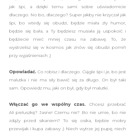
jak śpi, a dzięki temu sami sobie uświadomicie
dlaczego. No bo, dlaczego? Super jakby nie krzyczał jak
śpi, bo wtedy się obudzi, będzie miała zły humor,
będzie się bała, a Ty będziesz musiała ją uspokoić i
będziecie mieć mniej czasu na zabawę. To, że
wystrzelisz się w kosmos jak znów się obudzi pomiń
przy wyjaśnieniach ;)
Opowiadać.
Co robisz i dlaczego. Ciągle śpi i je, bo jest
malutka i nie ma siły bawić się za długo. On był taki
sam. Opowiedz mu, jaki on był, gdy był malutki.
Włączać go we wspólny czas.
Chcesz przebrać
Ali pieluszkę? Jasne! Czemu nie? Bo nie umie, bo nie
zdąży przed sikaniem? To się osika, będzie mokry
przewijak i kupa zabawy ;) Niech wytrze jej pupę, niech