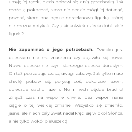
umyję jej rączki, niech pobawi się z nią grzechotką. Jak
może ją pokochać, skoro nie będzie mógł jej dotknąć,
poznać, skoro ona będzie porcelanową figurką, której
nie można dotykać. Czy jakiekolwiek dziecko lubi takie
figurki?
Nie zapominać o jego potrzebach.
Dziecko jest
dzieckiem, nie ma znaczenia czy pojawiło się nowe.
Nowe dziecko nie czyni starszego dziecka dorosłym.
On też potrzebuje czasu, uwagi, zabawy. Jak tylko masz
chwilę, pobaw się, porysuj coś, odkurzcie razem,
upieczcie ciacho razem. No i niech będzie brudno!
Znajdź czas na wspólne chwile, bez wspominania
ciągle o tej wielkiej zmianie. Wszystko się zmieniło,
jasne, ale niech cały Świat nadal kręci się w okół Słońca,
a nie tylko wokół pieluszek :)