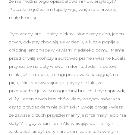
że nie można tego opisać słowami? Uwierzyłabyś?
Poczuła to już zanim tupały w jej wnętrzu pierwsze,
małe kroczki.
Było wtedy lato, upalny, piękny i słoneczny dzień, jeden
z tych, gdy psy chowają się w cieniu, a ludzie popijają
chłodną lemoniadę w kawiarni niedaleko domu. Mama
przed chwilą skończyła sortować pranie i właśnie kucała
przy szafce na buty w swoim domu. Jeden z butów
miała już na nodze, a drugi próbowała naciągnąć na
piętę. Nic nadzwyczajnego, gdyby nie fakt, że
przeszkadzał jej w tym ogromny brzuch. I był naprawdę
duży. Jeden z tych brzuchów kiedy wszyscy mówią "a
czy to przypadkiem nie bliźniaki?". Swoją drogą - wiesz,
że zawsze brzuch przyszłej mamy jest "za mały" albo "za
duży"? Nigdy w sam raz ;) Ale wracając do mamy -
zakładałaś kiedyś buty z arbuzem zabandażowanym