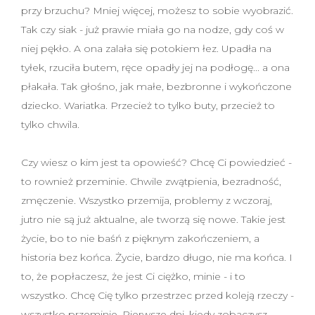
przy brzuchu? Mniej więcej, możesz to sobie wyobrazić.
Tak czy siak - już prawie miała go na nodze, gdy coś w
niej pękło. A ona zalała się potokiem łez. Upadła na
tyłek, rzuciła butem, ręce opadły jej na podłogę... a ona
płakała. Tak głośno, jak małe, bezbronne i wykończone
dziecko. Wariatka. Przecież to tylko buty, przecież to
tylko chwila.
Czy wiesz o kim jest ta opowieść? Chcę Ci powiedzieć -
to rownież przeminie. Chwile zwątpienia, bezradność,
zmęczenie. Wszystko przemija, problemy z wczoraj,
jutro nie są już aktualne, ale tworzą się nowe. Takie jest
życie, bo to nie baśń z pięknym zakończeniem, a
historia bez końca. Życie, bardzo długo, nie ma końca. I
to, że popłaczesz, że jest Ci ciężko, minie - i to
wszystko. Chcę Cię tylko przestrzec przed koleją rzeczy -
wszystko przeminie. Pierwsze dni, kiedy zobaczysz